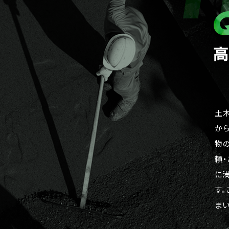
土
か
物
頼
に
す
まい