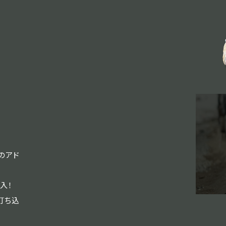
のアド
入！
打ち込