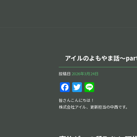
アイルのよもやま話～part
投稿日
2026年3月24日
F
T
Li
a
w
n
皆さんこんにちは！
c
itt
e
株式会社アイル、更新担当の中西です。
e
er
b
o