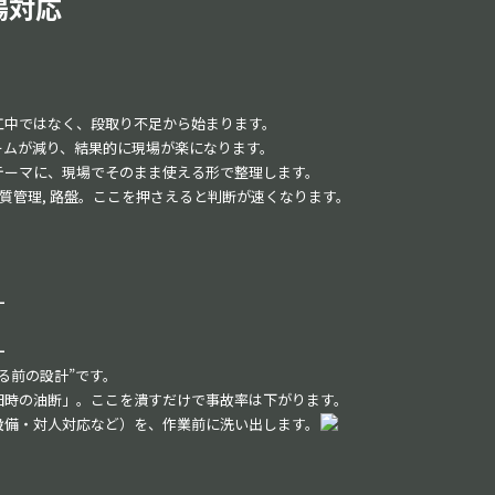
場対応
工中ではなく、段取り不足から始まります。
ームが減り、結果的に現場が楽になります。
テーマに、現場でそのまま使える形で整理します。
 品質管理, 路盤。ここを押さえると判断が速くなります。
━
━
る前の設計”です。
旧時の油断」。ここを潰すだけで事故率は下がります。
設備・対人対応など）を、作業前に洗い出します。