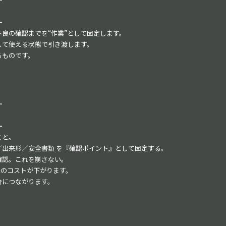
━
良の確認までを“作業”として固定します。
して使える状態で引き渡します。
るものです。
━
━
こと。
出来形／安全書類 を『確認ポイント』として固定する。
確認。これを崩さない。
来のコストが下がります。
介につながります。