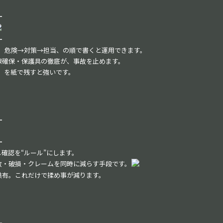
━
━
ます。危険→対策→担当、の順で書くと運用できます。
線確保・保護具の徹底が、事故を止めます。
）を紙で残すと強いです。
━
━
確認を“ルール”にします。
故・破損・クレームを同時に減らす手段です。
共有。これだけで揉め事が減ります。
━